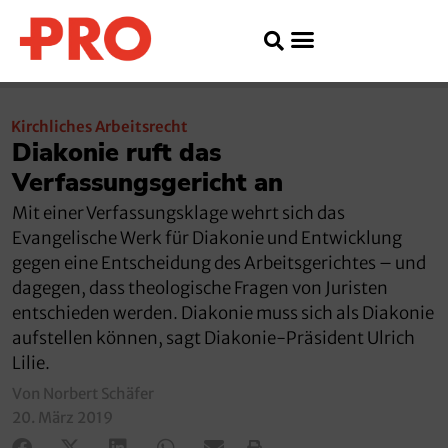
Kirchliches Arbeitsrecht
Diakonie ruft das
Verfassungsgericht an
Mit einer Verfassungsklage wehrt sich das
Evangelische Werk für Diakonie und Entwicklung
gegen eine Entscheidung des Arbeitsgerichtes – und
dagegen, dass theologische Fragen von Juristen
entschieden werden. Diakonie muss sich als Diakonie
aufstellen können, sagt Diakonie-Präsident Ulrich
Lilie.
Von Norbert Schäfer
20. März 2019