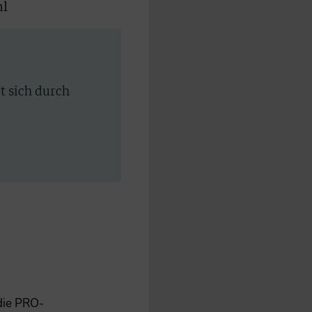
ml
rt sich durch
 die PRO-