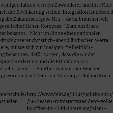
 in wenigen Jahren werden Zuwanderer und ihre Kind
it der Bevölkerung stellen. Integration ist neben 
 die Zukunftsaufgabe Nr.1 – dafür brauchen wir
d gesellschaftlichen Kompass." Zum Ausdruck
mer bekannt. "Nicht im Sinne einer nationalen
druck unserer christlich-abendländischen Werte."
re, müsse sich zur hiesigen freiheitlich-
 bekennen, dafür sorgen, dass die Kinder
Sprache erlernen und die Prinzipien von
 beherzigen. Bouffier war vor vier Wochen
t geworden, nachdem sein Vorgänger Roland Koch
/hochschule/
http://www.bild.de/BILD/politik/2010
mstudien
/28/hessen-ministerpraesident-volke
bouffier-im-bild-interview/islam-