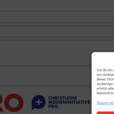
Um dir ein 
um Gerätei
diesen Tech
eindeutige 
erteilst o
beeinträcht
Dienste ver