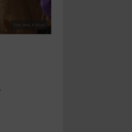
Foto: Mimi_K (flickr)
n
,