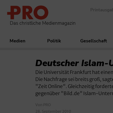
Printausga
Das christliche Medienmagazin
Medien
Politik
Gesellschaft
Deutscher Islam-U
Die Universität Frankfurt hat eine
Die Nachfrage sei breits groß, sa
"Zeit Online". Gleichzeitig forder
gegenüber "Bild.de" Islam-Unterri
Von PRO
28. September 2010