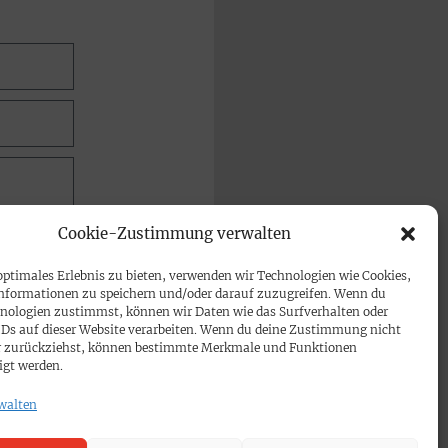
Cookie-Zustimmung verwalten
optimales Erlebnis zu bieten, verwenden wir Technologien wie Cookies,
nformationen zu speichern und/oder darauf zuzugreifen. Wenn du
nologien zustimmst, können wir Daten wie das Surfverhalten oder
IDs auf dieser Website verarbeiten. Wenn du deine Zustimmung nicht
der zurückziehst, können bestimmte Merkmale und Funktionen
igt werden.
walten