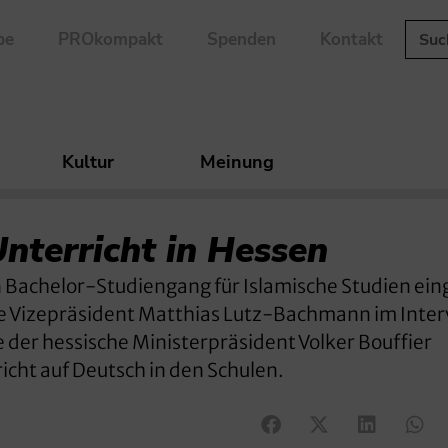
be
PROkompakt
Spenden
Kontakt
Kultur
Meinung
nterricht in Hessen
n Bachelor-Studiengang für Islamische Studien ein
gte Vizepräsident Matthias Lutz-Bachmann im Inter
te der hessische Ministerpräsident Volker Bouffier
cht auf Deutsch in den Schulen.