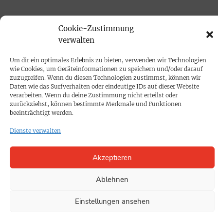
PRINTAUSGABE
Cookie-Zustimmung
Mediadaten
verwalten
Um dir ein optimales Erlebnis zu bieten, verwenden wir Technologien
PROKOMPAKT
wie Cookies, um Geräteinformationen zu speichern und/oder darauf
zuzugreifen. Wenn du diesen Technologien zustimmst, können wir
Impressum
Daten wie das Surfverhalten oder eindeutige IDs auf dieser Website
verarbeiten. Wenn du deine Zustimmung nicht erteilst oder
zurückziehst, können bestimmte Merkmale und Funktionen
SPENDEN
beeinträchtigt werden.
Datenschutz
Dienste verwalten
KONTAKT
Akzeptieren
Cookie-Richtlinie
Ablehnen
Einstellungen ansehen