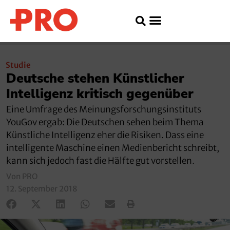
Studie
Deutsche stehen Künstlicher
Intelligenz kritisch gegenüber
Eine Umfrage des Meinungsforschungsinstituts
YouGov ergab: Die Deutschen sehen beim Thema
Künstliche Intelligenz eher die Risiken. Dass eine
intelligente Maschine einen Medienbericht schreibt,
kann sich jedoch fast die Hälfte gut vorstellen.
Von PRO
12. September 2018