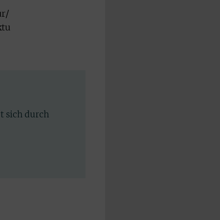
r/
ktu
rt sich durch