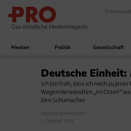
Printausga
Das christliche Medienmagazin
Medien
Politik
Gesellschaft
Deutsche Einheit:
Ich bin froh, dass ich noch zu jene
Wegen Verwandten „im Osten“ war 
Jörn Schumacher
Von Jörn Schumacher
2. Oktober 2015