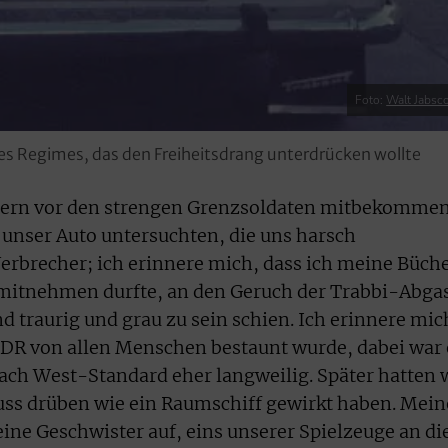
Foto:
Walt Jabsc
es Regimes, das den Freiheitsdrang unterdrücken wollte
ltern vor den strengen Grenzsoldaten mitbekommen
unser Auto untersuchten, die uns harsch
Verbrecher; ich erinnere mich, dass ich meine Büch
 mitnehmen durfte, an den Geruch der Trabbi-Abga
d traurig und grau zu sein schien. Ich erinnere mic
DDR von allen Menschen bestaunt wurde, dabei war 
nach West-Standard eher langweilig. Später hatten 
ss drüben wie ein Raumschiff gewirkt haben. Mein
ine Geschwister auf, eins unserer Spielzeuge an di