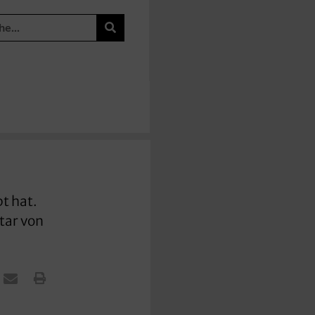
bt hat.
tar von