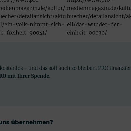
edienmagazin.de/kultur/
medienmagazin.de/kultu
uecher/detailansicht/aktu
buecher/detailansicht/a
ll/ein-volk-nimmt-sich-
ell/das-wunder-der-
ie-freiheit-90041/
einheit-90030/
 kostenlos - und das soll auch so bleiben. PRO finanzie
PRO mit Ihrer Spende.
 uns übernehmen?​