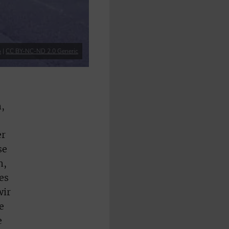
o
|
CC BY-NC-ND 2.0 Generic
,
er
se
h,
es
wir
e
e