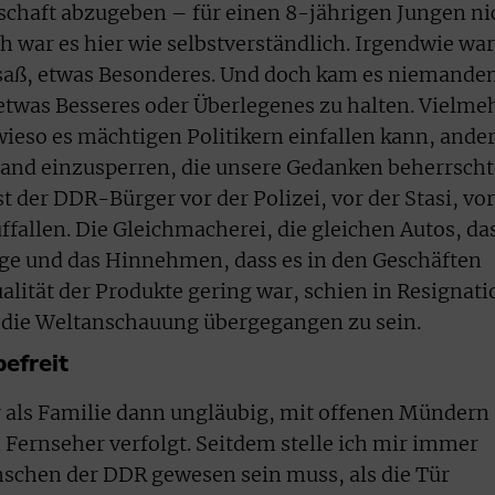
schaft abzugeben – für einen 8-jährigen Jungen ni
h war es hier wie selbstverständlich. Irgendwie war
esaß, etwas Besonderes. Und doch kam es niemand
 etwas Besseres oder Überlegenes zu halten. Vielme
 wieso es mächtigen Politikern einfallen kann, ande
nd einzusperren, die unsere Gedanken beherrscht
t der DDR-Bürger vor der Polizei, vor der Stasi, vor
allen. Die Gleichmacherei, die gleichen Autos, da
nge und das Hinnehmen, dass es in den Geschäften
lität der Produkte gering war, schien in Resignati
ie Weltanschauung übergegangen zu sein.
befreit
r als Familie dann ungläubig, mit offenen Mündern
Fernseher verfolgt. Seitdem stelle ich mir immer
enschen der DDR gewesen sein muss, als die Tür