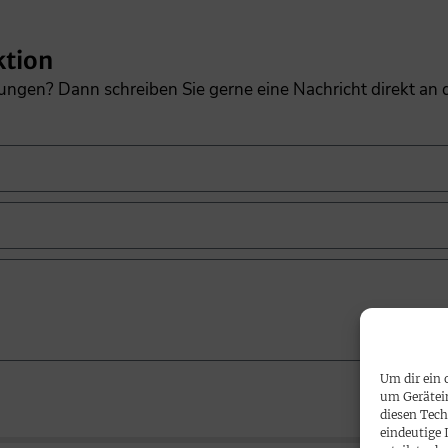
ktion
gungen? Dann schreiben Sie gerne eine Nachricht direkt an
Um dir ein 
um Gerätei
diesen Tech
eindeutige 