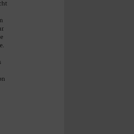
cht
em
hr
re
e.
s
on