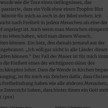
 wurde wie die Tore eines Gefängnisses, das
 passierte, dass ein Volk ohne einen Tropfen Blut
 könnte für mich so auch in der Bibel stehen. Ich
nsucht nach Freiheit in jedem Menschen als eine der
ef angelegt ist. Auch wenn man Menschen einsperrt
ie zu leben haben, wird man diesen Wunsch,
töten können. Ein Satz, den damals jemand aus der
ingebrannt: „Ich will gar nicht in alle Länder dieser
 dürfen können.“ Der Fall der Mauer ist für mich im
s die Freiheit eines der wichtigsten Güter des
h zu kämpfen lohnt. Dass die Wende in Kirchen bega
usging, ist für mich ein Zeichen dafür, dass Christ
en Freiheitsdrang haben wie alle anderen Menschen,
ie Zuversicht haben, dass hinter ihnen ein Gott steh
t. (pro)
ttps://www.pro-
https://www.pro-