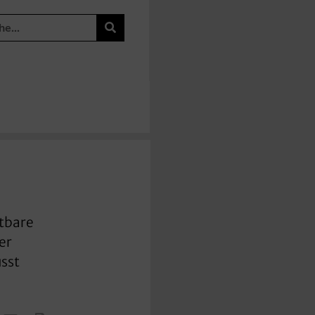
htbare
er
usst