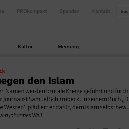
be
PROkompakt
Spenden
Kontakt
Kultur
Meinung
ck
gegen den Islam
nem Namen werden brutale Kriege geführt und furc
 Journalist Samuel Schirmbeck. In seinem Buch „D
se Westen“ plädiert er dafür, dem Islam selbstbew
von Johannes Weil