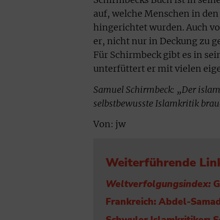
Schirmbecks Buch ist in sein
auf, welche Menschen in den
hingerichtet wurden. Auch vo
er, nicht nur in Deckung zu 
Für Schirmbeck gibt es in se
unterfüttert er mit vielen ei
Samuel Schirmbeck: „Der islam
selbstbewusste Islamkritik brau
Von: jw
Weiterführende Lin
Weltverfolgungsindex:
G
Frankreich: Abdel-Samad
Schwuler Islamkritiker:
S