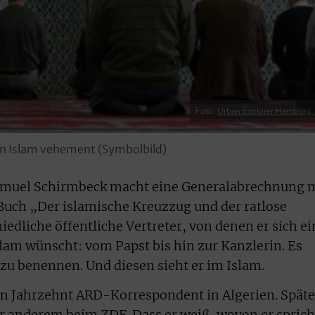
Foto:
Urban Explorer Hamburg, f
en Islam vehement (Symbolbild)
amuel Schirmbeck macht eine Generalabrechnung 
Buch „Der islamische Kreuzzug und der ratlose
iedliche öffentliche Vertreter, von denen er sich ei
am wünscht: vom Papst bis hin zur Kanzlerin. Es
zu benennen. Und diesen sieht er im Islam.
in Jahrzehnt ARD-Korrespondent in Algerien. Späte
er anderem beim ZDF. Dass er weiß, wovon er sprich