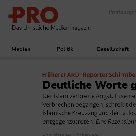
Printausga
Das christliche Medienmagazin
Medien
Politik
Gesellschaft
Früherer ARD-Reporter Schirmbe
Deutliche Worte 
Der Islam verbreite Angst. In sei
Verbrechen begangen, schreibt der
islamische Kreuzzug und der ratlo
entgegenzutreten.
Eine Rezension 
Von Johannes Blöcher-Weil