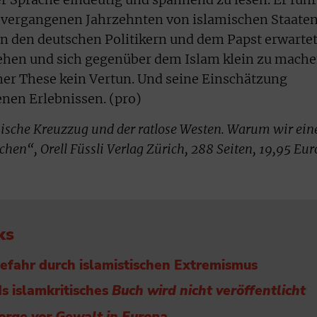
er Sprache eindeutig und spannend zu lesen. Er führ
 vergangenen Jahrzehnten von islamischen Staate
n den deutschen Politikern und dem Papst erwarte
gehen und sich gegenüber dem Islam klein zu mache
iner These kein Vertun. Und seine Einschätzung
genen Erlebnissen. (pro)
ische Kreuzzug und der ratlose Westen. Warum wir ein
chen“, Orell Füssli Verlag Zürich, 288 Seiten, 19,95 Eur
ks
efahr durch islamistischen Extremismus
s islamkritisches
Buch wird nicht veröffentlicht
orge vor Gewalt in Europa