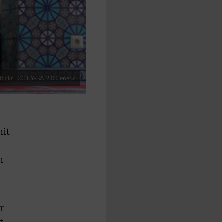
lickr
|
CC BY-SA 2.0 Generic
mit
n
r
t,