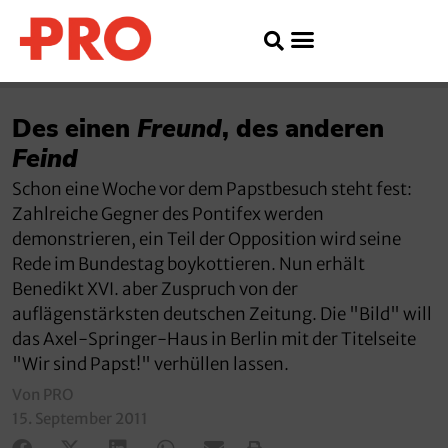
Des einen
Freund
, des anderen
Feind
Schon eine Woche vor dem Papstbesuch steht fest:
Zahlreiche Gegner des Pontifex werden
demonstrieren, ein Teil der Opposition wird seine
Rede im Bundestag boykottieren. Nun erhält
Benedikt XVI. aber Zuspruch von der
auflägenstärksten deutschen Zeitung. Die "Bild" will
das Axel-Springer-Haus in Berlin mit der Titelseite
"Wir sind Papst!" verhüllen lassen.
Von PRO
15. September 2011