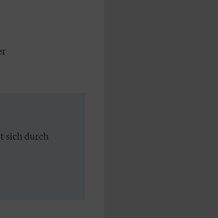
er
rt sich durch