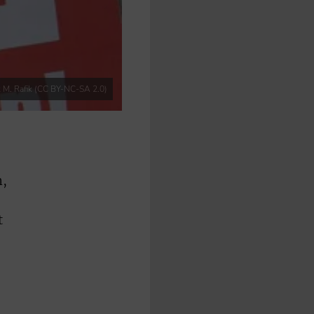
k M. Rafik (CC BY-NC-SA 2.0)
n,
t