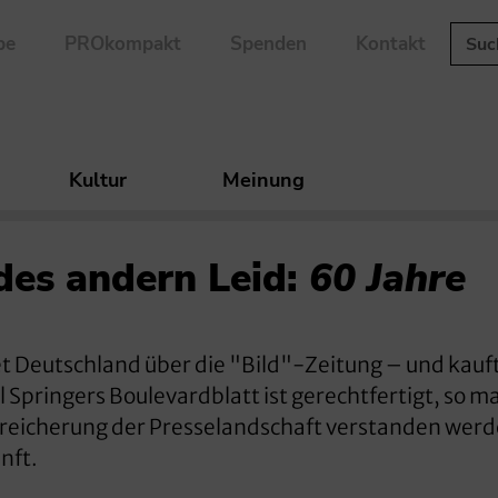
be
PROkompakt
Spenden
Kontakt
Kultur
Meinung
 des andern Leid:
60 Jahre
t Deutschland über die "Bild"-Zeitung – und kauft
 Springers Boulevardblatt ist gerechtfertigt, so 
Bereicherung der Presselandschaft verstanden wer
nft.