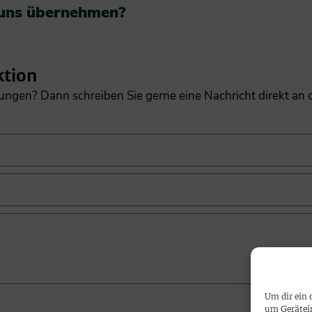
 uns übernehmen?​
ktion
gungen? Dann schreiben Sie gerne eine Nachricht direkt an
Um dir ein 
um Gerätei