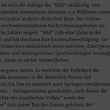
ist auch die Auflage der "Bild" rückläufig. 2011
erkauften Exemplaren dennoch 11,6 Millionen Lese
 von jedem anderen deutschen Blatt. Der Online-
en reichweitenstärksten Nachrichtenangeboten im
ie Zahlen zeigen: "Bild" füllt eine Lücke in der
 und hat durchaus ihre Existenzberechtigung. Sie
ichten kurz und einfach lesen möchten, dabei gern
halten und umfangreichen Sportmeldungen versorg
, daran ist nichts Verwerfliches.
re guten Seiten. So berichtet der Politikteil der
 die ansonsten in der deutschen Presse viel
nd USA. Das ist natürlich auch Springers berühmte
ten – Verlagsstatuten geschuldet, nach denen die
hte des israelischen Volkes" sowie des
es" zum guten Ton des Hauses gehören. Bei