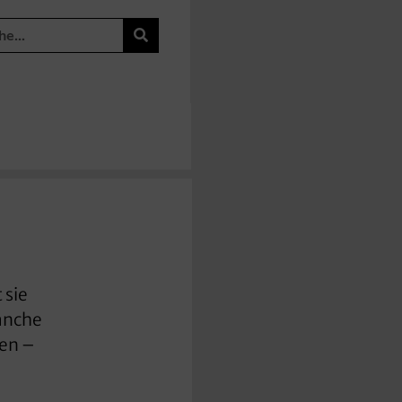
 sie
manche
den –