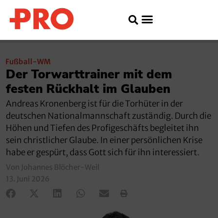
Fußball-WM
Der Torwarttrainer mit dem
festen Rückhalt im Glauben
Andreas Kronenberg ist für die Torhüter in der
deutschen Nationalmannschaft zuständig. Durch die
Höhen und Tiefen des Profigeschäfts begleitet ihn
sein christlicher Glaube. In einer persönlichen Krise
habe er gespürt, dass Gott sich für ihn interessiert.
Von Johannes Blöcher-Weil
13. Juni 2026