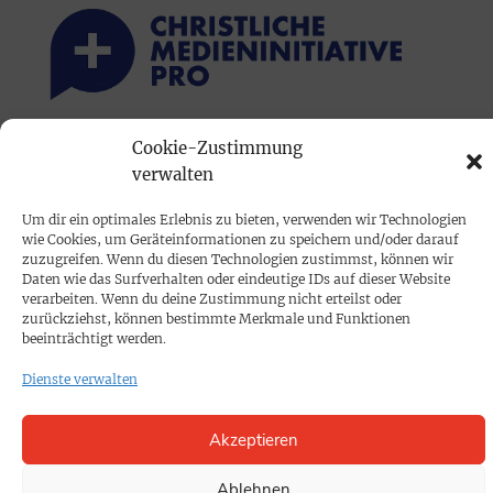
Cookie-Zustimmung
PRINTAUSGABE
verwalten
Mediadaten
Um dir ein optimales Erlebnis zu bieten, verwenden wir Technologien
wie Cookies, um Geräteinformationen zu speichern und/oder darauf
PROKOMPAKT
zuzugreifen. Wenn du diesen Technologien zustimmst, können wir
Daten wie das Surfverhalten oder eindeutige IDs auf dieser Website
Impressum
verarbeiten. Wenn du deine Zustimmung nicht erteilst oder
zurückziehst, können bestimmte Merkmale und Funktionen
beeinträchtigt werden.
SPENDEN
Dienste verwalten
Datenschutz
Akzeptieren
KONTAKT
Cookie-Richtlinie
Ablehnen