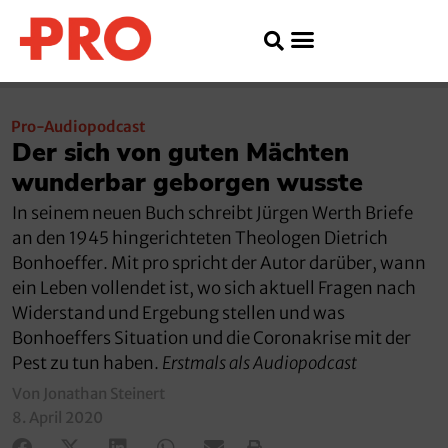
Pro-Audiopodcast
Der sich von guten Mächten
wunderbar geborgen wusste
In seinem neuen Buch schreibt Jürgen Werth Briefe
an den 1945 hingerichteten Theologen Dietrich
Bonhoeffer. Mit pro spricht der Autor darüber, wann
ein Leben vollendet ist, wo sich aktuell Fragen nach
Widerstand und Ergebung stellen und was
Bonhoeffers Situation und die Coronakrise mit der
Pest zu tun haben.
Erstmals als Audiopodcast
Von Jonathan Steinert
8. April 2020