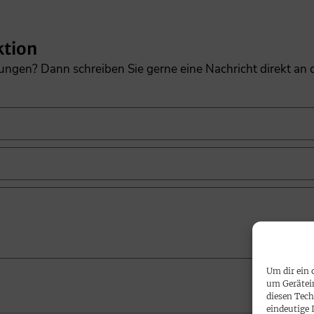
ktion
gungen? Dann schreiben Sie gerne eine Nachricht direkt an
Um dir ein 
um Gerätei
diesen Tech
eindeutige 