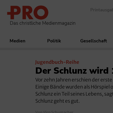
Printausga
Das christliche Medienmagazin
Medien
Politik
Gesellschaft
Jugendbuch-Reihe
Der Schlunz wird 
Vor zehn Jahren erschien der erste
Einige Bände wurden als Hörspiel o
Schlunz ein Teil seines Lebens, sa
Schlunz geht es gut.
Von Jörn Schumacher