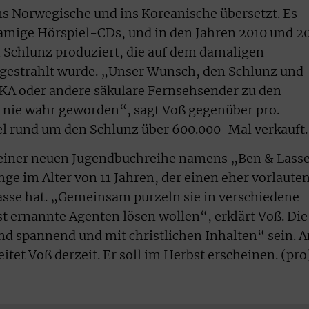
ns Norwegische und ins Koreanische übersetzt. Es
amige Hörspiel-CDs, und in den Jahren 2010 und 2
 Schlunz produziert, die auf dem damaligen
sgestrahlt wurde. „Unser Wunsch, den Schlunz und
IKA oder andere säkulare Fernsehsender zu den
er nie wahr geworden“, sagt Voß gegenüber pro.
el rund um den Schlunz über 600.000-Mal verkauft.
n einer neuen Jugendbuchreihe namens „Ben & Lasse
nge im Alter von 11 Jahren, der einen eher vorlaute
sse hat. „Gemeinsam purzeln sie in verschiedene
bst ernannte Agenten lösen wollen“, erklärt Voß. Die
und spannend und mit christlichen Inhalten“ sein. 
itet Voß derzeit. Er soll im Herbst erscheinen. (pro