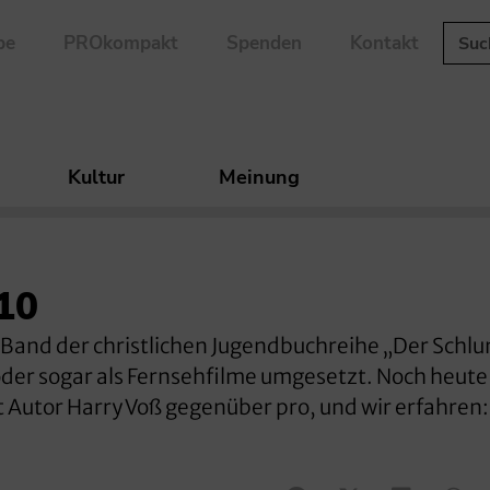
be
PROkompakt
Spenden
Kontakt
Kultur
Meinung
10
 Band der christlichen Jugendbuchreihe „Der Schlu
der sogar als Fernsehfilme umgesetzt. Noch heute 
gt Autor Harry Voß gegenüber pro, und wir erfahren