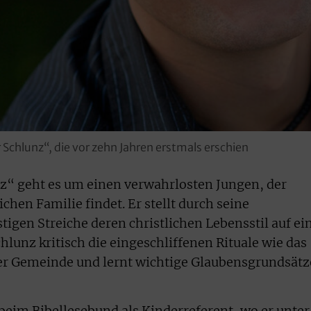
Schlunz“, die vor zehn Jahren erstmals erschien
z“ geht es um einen verwahrlosten Jungen, der
ichen Familie findet. Er stellt durch seine
igen Streiche deren christlichen Lebensstil auf ei
chlunz kritisch die eingeschliffenen Rituale wie das
der Gemeinde und lernt wichtige Glaubensgrundsätz
 beim Bibellesebund als Kinderreferent, wo er unter