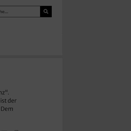
nz“.
ist der
: Dem