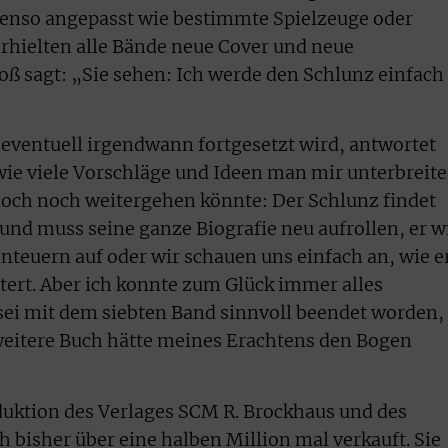
benso angepasst wie bestimmte Spielzeuge oder
hielten alle Bände neue Cover und neue
Voß sagt: „Sie sehen: Ich werde den Schlunz einfach
z eventuell irgendwann fortgesetzt wird, antwortet
 wie viele Vorschläge und Ideen man mir unterbreite
doch noch weitergehen könnte: Der Schlunz findet
und muss seine ganze Biografie neu aufrollen, er w
nteuern auf oder wir schauen uns einfach an, wie e
tert. Aber ich konnte zum Glück immer alles
ei mit dem siebten Band sinnvoll beendet worden,
 weitere Buch hätte meines Erachtens den Bogen
duktion des Verlages SCM R. Brockhaus und des
 bisher über eine halben Million mal verkauft. Sie