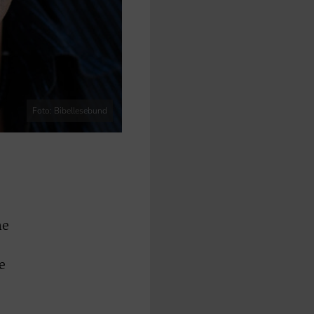
Foto: Bibellesebund
ne
e