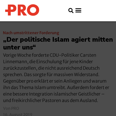
Nach umstrittener Forderung
„Der politische Islam agiert mitten
unter uns“
Vorige Woche forderte CDU-Politiker Carsten
Linnemann, die Einschulung für jene Kinder
zurückzustellen, die nicht ausreichend Deutsch
sprechen. Das sorgte für massiven Widerstand.
Gegenüber pro erklärt er sein Anliegen und warum
ihn das Thema Islam umtreibt. Außerdem fordert er
eine bessere Integration islamischer Geistlicher –
und freikirchlicher Pastoren aus dem Ausland.
Von PRO
16. August 2019