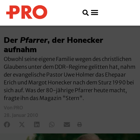
Der
Pfarrer
, der Honecker
aufnahm
Obwohl seine eigene Familie wegen des christlichen
Glaubens unter dem DDR-Regime gelitten hat, nahm
der evangelische Pastor Uwe Holmer das Ehepaar
Erich und Margot Honecker nach dem Sturz 1990 bei
sich auf. Was der 80-jährige Pfarrer heute macht,
fragte ihn das Magazin "Stern".
Von PRO
28. Januar 2010