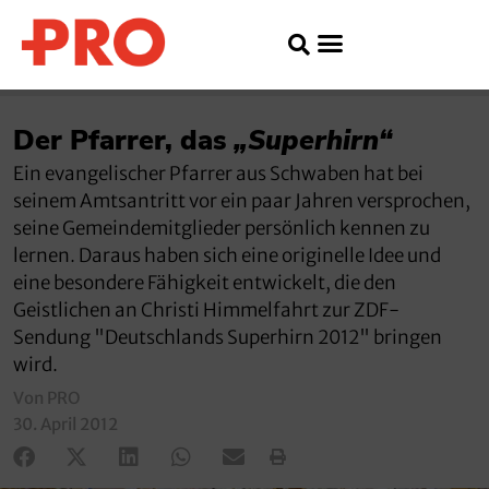
Der Pfarrer, das
„Superhirn“
Ein evangelischer Pfarrer aus Schwaben hat bei
seinem Amtsantritt vor ein paar Jahren versprochen,
seine Gemeindemitglieder persönlich kennen zu
lernen. Daraus haben sich eine originelle Idee und
eine besondere Fähigkeit entwickelt, die den
Geistlichen an Christi Himmelfahrt zur ZDF-
Sendung "Deutschlands Superhirn 2012" bringen
wird.
Von PRO
30. April 2012