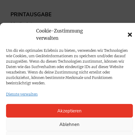
PRINTAUSGABE
Mediadaten
Cookie-Zustimmung
verwalten
PROKOMPAKT
Impressum
Um dir ein optimales Erlebnis zu bieten, verwenden wir Technologien
wie Cookies, um Geräteinformationen zu speichern und/oder darauf
zuzugreifen. Wenn du diesen Technologien zustimmst, können wir
Daten wie das Surfverhalten oder eindeutige IDs auf dieser Website
SPENDEN
verarbeiten. Wenn du deine Zustimmung nicht erteilst oder
Datenschutz
zurückziehst, können bestimmte Merkmale und Funktionen
beeinträchtigt werden.
KONTAKT
Dienste verwalten
Cookie-Richtlinie
Akzeptieren
Ablehnen