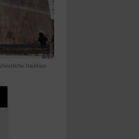
Foto: pro/Jonathan Steinert
hristliche Tradition