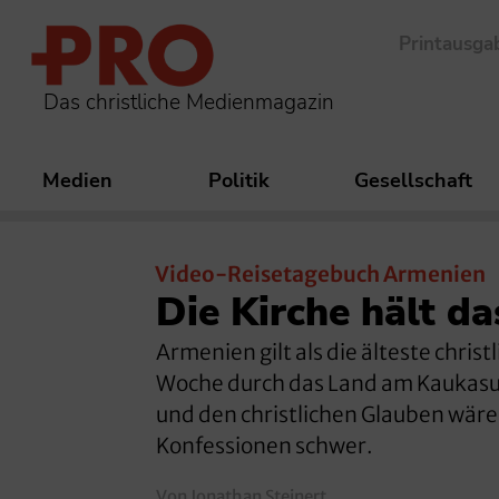
Printausga
Das christliche Medienmagazin
Medien
Politik
Gesellschaft
Video-Reisetagebuch Armenien
Die Kirche hält 
Armenien gilt als die älteste christ
Woche durch das Land am Kaukasus.
und den christlichen Glauben wäre 
Konfessionen schwer.
Von Jonathan Steinert