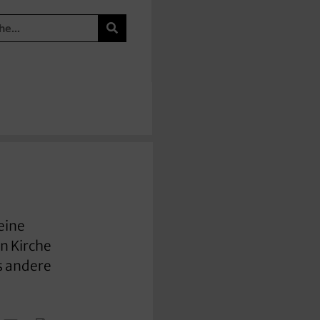
eine
n Kirche
s andere