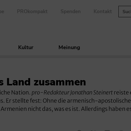
be
PROkompakt
Spenden
Kontakt
Kultur
Meinung
das Land zusammen
liche Nation.
pro-Redakteur Jonathan Steinert
reiste 
 Er stellte fest: Ohne die armenisch-apostolische
Armenien nicht das, was es ist. Allerdings haben e