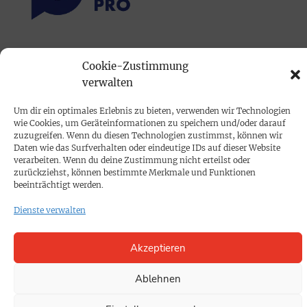
PRINTAUSGABE
Cookie-Zustimmung
Mediadaten
verwalten
Um dir ein optimales Erlebnis zu bieten, verwenden wir Technologien
PROKOMPAKT
wie Cookies, um Geräteinformationen zu speichern und/oder darauf
zuzugreifen. Wenn du diesen Technologien zustimmst, können wir
Impressum
Daten wie das Surfverhalten oder eindeutige IDs auf dieser Website
verarbeiten. Wenn du deine Zustimmung nicht erteilst oder
zurückziehst, können bestimmte Merkmale und Funktionen
SPENDEN
beeinträchtigt werden.
Datenschutz
Dienste verwalten
KONTAKT
Akzeptieren
Cookie-Richtlinie
Ablehnen