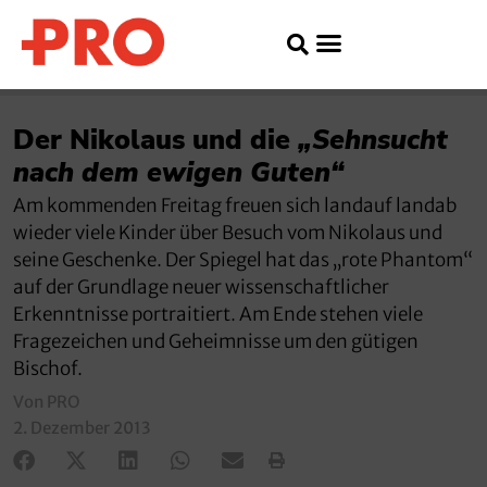
Der Nikolaus und die
„Sehnsucht
nach dem ewigen Guten“
Am kommenden Freitag freuen sich landauf landab
wieder viele Kinder über Besuch vom Nikolaus und
seine Geschenke. Der Spiegel hat das „rote Phantom“
auf der Grundlage neuer wissenschaftlicher
Erkenntnisse portraitiert. Am Ende stehen viele
Fragezeichen und Geheimnisse um den gütigen
Bischof.
Von PRO
2. Dezember 2013