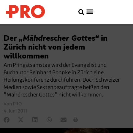
Der
„Mähdrescher Gottes“
in
Zürich nicht von jedem
willkommen
Am Pfingstsamstag wird der Evangelist und
Buchautor Reinhard Bonnke in Zürich eine
Heilungskonferenz durchführen. Doch Schweizer
Medien sowie Sektenbeauftragte heißen den
"Mähdrescher Gottes" nicht willkommen.
Von PRO
4. Juni 2011