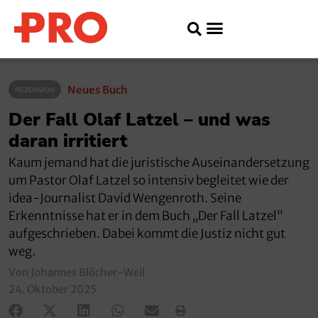
Neues Buch
REZENSION
Der Fall Olaf Latzel – und was
daran irritiert
Kaum jemand hat die juristische Auseinandersetzung
um Pastor Olaf Latzel so intensiv begleitet wie der
idea-Journalist David Wengenroth. Seine
Erkenntnisse hat er in dem Buch „Der Fall Latzel“
aufgeschrieben. Dabei kommt die Justiz nicht gut
weg.
Von Johannes Blöcher-Weil
24. Oktober 2025