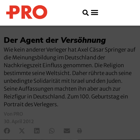
Der Agent der
Versöhnung
Wie kein anderer Verleger hat Axel Cäsar Springer auf
die Meinungsbildung im Deutschland der
Nachkriegszeit Einfluss genommen. Die Religion
bestimmte seine Weltsicht. Daher rührte auch seine
unbedingte Solidarität mit Israel und den Juden.
Seine Auffassungen machten ihn aber auch zur
Reizfigur in Deutschland. Zum 100. Geburtstag ein
Portrait des Verlegers.
Von PRO
30. April 2012