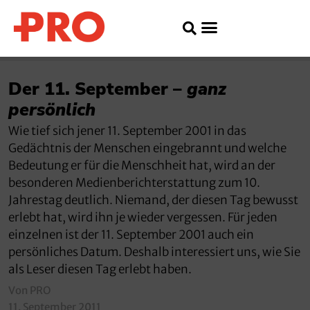
Der 11. September –
ganz
persönlich
Wie tief sich jener 11. September 2001 in das
Gedächtnis der Menschen eingebrannt und welche
Bedeutung er für die Menschheit hat, wird an der
besonderen Medienberichterstattung zum 10.
Jahrestag deutlich. Niemand, der diesen Tag bewusst
erlebt hat, wird ihn je wieder vergessen. Für jeden
einzelnen ist der 11. September 2001 auch ein
persönliches Datum. Deshalb interessiert uns, wie Sie
als Leser diesen Tag erlebt haben.
Von PRO
11. September 2011