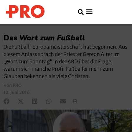
Das
Wort zum Fußball
Die Fußball-Europameisterschaft hat begonnen. Aus
diesem Anlass sprach der Priester Gereon Alter im
„Wort zum Sonntag“ in der ARD über die Frage,
warum sich manche Profi-Fußballer mehr zum
Glauben bekennen als viele Christen.
Von PRO
12. Juni 2016