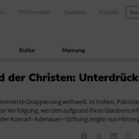
be
PROkompakt
Spenden
Kontakt
Kultur
Meinung
d der Christen: Unterdrüc
iminierte Gruppierung weltweit. In Indien, Pakistan
ter Verfolgung, werden aufgrund ihres Glaubens inh
 der Konrad-Adenauer-Stiftung zeigte nun Hinter