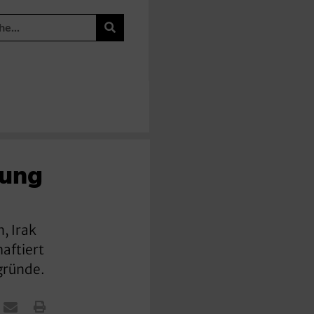
kung
, Irak
aftiert
gründe.