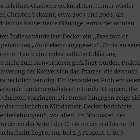
pruch ihres Glaubens verkündeten. Immer wieder
n Christen bekannt, etwa 2007 und 2008, als
duismus konvertierte Gläubige, ermordet wurden.
ten Indiens wurde laut Decker ein „Freedom of
so genanntes „Antibekehrungsgesetz“. Christen seie
r einer Taufe eine eidestaatliche Erklärung
sie nicht zum Konvertieren gedrängt wurden. Prakti
schwerung der Konversion dar. Pfarrer, die dennoch
rafrechtlich verfolgt. Ein besonderes Problem seie
starkende fundamentalistische Hindu-Gruppen, die
 Christen vorgingen. Die Presse hingegen zeige sic
 der christlichen Minderheit. Decker berichtete
nbekehrungen“, vor allem im Nordosten des
in denen der Anteil der Christen derzeit bis zu 98
chschnitt liegt er nur bei 2,3 Prozent. (PRO)