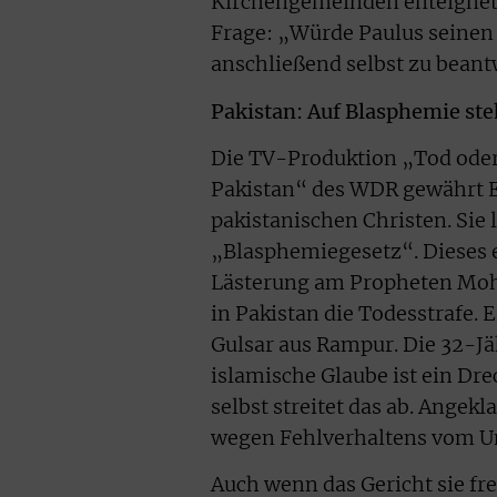
Kirchengemeinden enteignet. 
Frage: „Würde Paulus seinen 
anschließend selbst zu beant
Pakistan: Auf Blasphemie ste
Die TV-Produktion „Tod oder 
Pakistan“ des WDR gewährt Ei
pakistanischen Christen. Sie
„Blasphemiegesetz“. Dieses 
Lästerung am Propheten Moh
in Pakistan die Todesstrafe. 
Gulsar aus Rampur. Die 32-Jä
islamische Glaube ist ein Dr
selbst streitet das ab. Angekl
wegen Fehlverhaltens vom Un
Auch wenn das Gericht sie fre