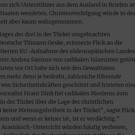
enn sich Unterstützer aus dem Ausland in Briefen a
 Staaten wendeten. Christenverfolgung würde in de
rzeit aber kaum wahrgenommen.
tages der drei in der Türkei umgebrachten
Deutsche Tilmann Geske, erinnerte Flick an die
kutierten EU-Aufnahme des südeuropäischen Landes
ster Andrea Santoro von radikalen Islamisten getöt
isten vor Ort habe sich seit den Gewalttaten
ien mehr denn je bedroht, zahlreiche führende
 von Sicherheitskräften geschützt und fristeten ein
ournalist Hrant Dink fiel radikalen Moslems zum
in der Türkei über die Lage der christlichen
t keine Meinungsfreiheit in der Türkei“, sagte Flick
lem und wenn er keiner ist, ist er verdächtig.“
e Aramäisch-Unterricht würden häufig verboten,