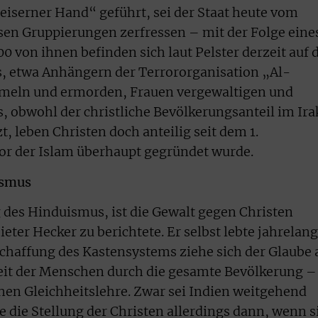
eiserner Hand“ geführt, sei der Staat heute vom
sen Gruppierungen zerfressen – mit der Folge eine
0 von ihnen befinden sich laut Pelster derzeit auf 
s, etwa Anhängern der Terrororganisation „Al-
mmeln und ermorden, Frauen vergewaltigen und
s, obwohl der christliche Bevölkerungsanteil im Ira
t, leben Christen doch anteilig seit dem 1.
or der Islam überhaupt gegründet wurde.
ismus
 des Hinduismus, ist die Gewalt gegen Christen
ieter Hecker zu berichtete. Er selbst lebte jahrelang
bschaffung des Kastensystems ziehe sich der Glaube 
keit der Menschen durch die gesamte Bevölkerung –
chen Gleichheitslehre. Zwar sei Indien weitgehend
 die Stellung der Christen allerdings dann, wenn s