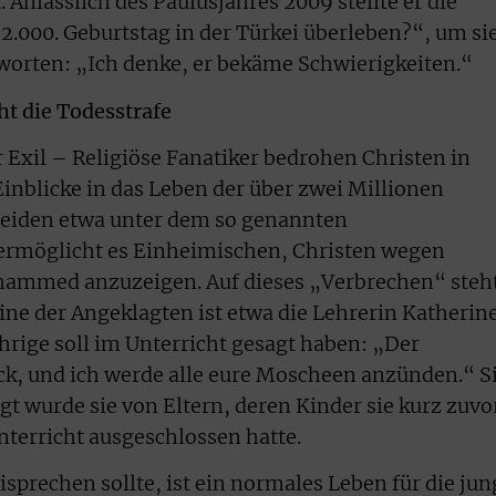
Anlässlich des Paulusjahres 2009 stellte er die
2.000. Geburtstag in der Türkei überleben?“, um si
worten: „Ich denke, er bekäme Schwierigkeiten.“
ht die Todesstrafe
Exil – Religiöse Fanatiker bedrohen Christen in
nblicke in das Leben der über zwei Millionen
 leiden etwa unter dem so genannten
ermöglicht es Einheimischen, Christen wegen
ammed anzuzeigen. Auf dieses „Verbrechen“ steh
Eine der Angeklagten ist etwa die Lehrerin Katherin
hrige soll im Unterricht gesagt haben: „Der
eck, und ich werde alle eure Moscheen anzünden.“ S
agt wurde sie von Eltern, deren Kinder sie kurz zuvo
terricht ausgeschlossen hatte.
isprechen sollte, ist ein normales Leben für die jun