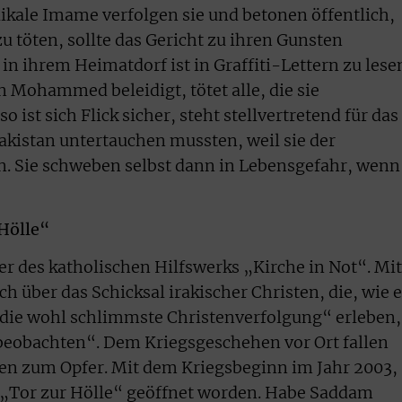
kale Imame verfolgen sie und betonen öffentlich,
 zu töten, sollte das Gericht zu ihren Gunsten
in ihrem Heimatdorf ist in Graffiti-Lettern zu lese
 Mohammed beleidigt, tötet alle, die sie
o ist sich Flick sicher, steht stellvertretend für das
Pakistan untertauchen mussten, weil sie der
. Sie schweben selbst dann in Lebensgefahr, wenn
 Hölle“
ter des katholischen Hilfswerks „Kirche in Not“. Mit
ch über das Schicksal irakischer Christen, die, wie e
„die wohl schlimmste Christenverfolgung“ erleben,
t beobachten“. Dem Kriegsgeschehen vor Ort fallen
en zum Opfer. Mit dem Kriegsbeginn im Jahr 2003,
ein „Tor zur Hölle“ geöffnet worden. Habe Saddam