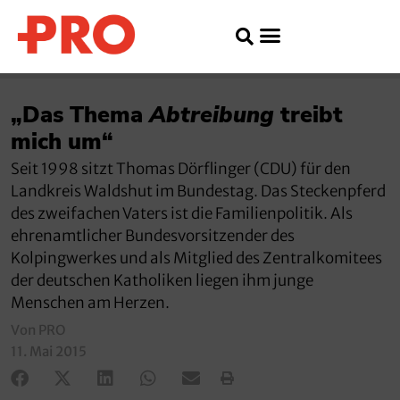
„Das Thema
Abtreibung
treibt
mich um“
Seit 1998 sitzt Thomas Dörflinger (CDU) für den
Landkreis Waldshut im Bundestag. Das Steckenpferd
des zweifachen Vaters ist die Familienpolitik. Als
ehrenamtlicher Bundesvorsitzender des
Kolpingwerkes und als Mitglied des Zentralkomitees
der deutschen Katholiken liegen ihm junge
Menschen am Herzen.
Von PRO
11. Mai 2015