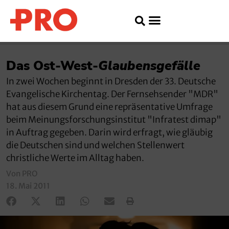
Das Ost-West-
Glaubensgefälle
In zwei Wochen beginnt in Dresden der 33. Deutsche
Evangelische Kirchentag. Der Fernsehsender "MDR"
hat aus diesem Grund eine repräsentative Umfrage
beim Meinungsforschungsinstitut "Infratest dimap"
in Auftrag gegeben. Darin wird erfragt, wie gläubig
die Deutschen sind und welchen Stellenwert
christliche Werte im Alltag haben.
Von PRO
18. Mai 2011