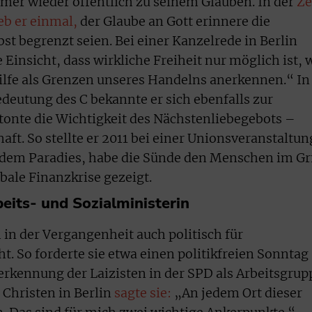
mmer wieder öffentlich zu seinem Glauben. In der
Ze
eb er einmal,
der Glaube an Gott erinnere die
st begrenzt seien. Bei einer Kanzelrede in Berlin
 Einsicht, dass wirkliche Freiheit nur möglich ist, 
ilfe als Grenzen unseres Handelns anerkennen.“ In
deutung des C bekannte er sich ebenfalls zur
etonte die Wichtigkeit des Nächstenliebegebots –
aft. So stellte er 2011 bei einer Unionsveranstaltun
s dem Paradies, habe die Sünde den Menschen im Gri
obale Finanzkrise gezeigt.
eits- und Sozialministerin
h in der Vergangenheit auch politisch für
. So forderte sie etwa einen politikfreien Sonntag
erkennung der Laizisten in der SPD als Arbeitsgrup
 Christen in Berlin
sagte sie:
„An jedem Ort dieser