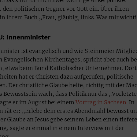
n. Das sind für mich zwei wichtige Ankerpunkte.“
ür den politischen Gegner vor Gott ein. Über ihren
in ihrem Buch „Frau, gläubig, links. Was mir wicht
: Innenminister
inister ist evangelisch und wie Steinmeier Mitglie
 Evangelischen Kirchentages, spricht aber auch be
n, etwa beim Bund Katholischer Unternehmer. Dort
eiten hat er Christen dazu aufgerufen, politische
 Der christliche Glaube helfe, richtig mit der Ma
 Bewusstsein wach, dass Politik nur das „Vorletzt
sagte er im August bei einem
Vortrag in Sachsen.
In
 rät er: „Erlebe dein erstes Abendmahl bewusst u
er Glaube an Jesus gebe seinem Leben einen tiefer
ng, sagte er einmal in einem Interview mit der
ung.