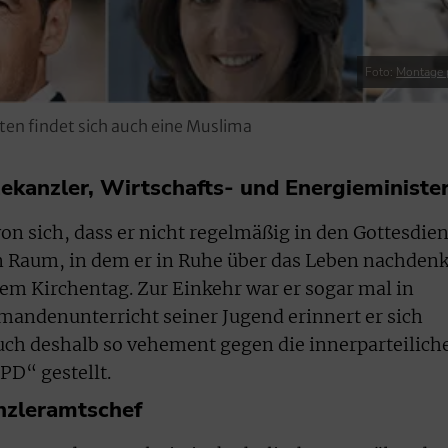
Foto:
Montage 
ten findet sich auch eine Muslima
ekanzler, Wirtschafts- und Energieministe
 von sich, dass er nicht regelmäßig in den Gottesdien
ein Raum, in dem er in Ruhe über das Leben nachden
inem Kirchentag. Zur Einkehr war er sogar mal in
mandenunterricht seiner Jugend erinnert er sich
 auch deshalb so vehement gegen die innerparteilich
PD“ gestellt.
nzleramtschef