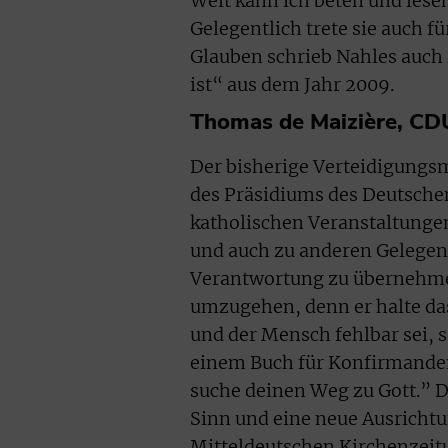
Welt kann ich beten und lese
Gelegentlich trete sie auch f
Glauben schrieb Nahles auch 
ist“ aus dem Jahr 2009.
Thomas de Maizière, CDU
Der bisherige Verteidigungsm
des Präsidiums des Deutschen
katholischen Veranstaltunge
und auch zu anderen Gelegenh
Verantwortung zu übernehmen.
umzugehen, denn er halte das
und der Mensch fehlbar sei, 
einem Buch für Konfirmanden
suche deinen Weg zu Gott.” D
Sinn und eine neue Ausrichtu
Mitteldeutschen Kirchenzeit