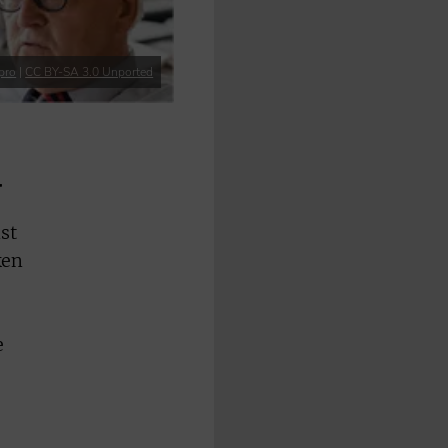
pro
|
CC BY-SA 3.0 Unported
r
st
ken
e