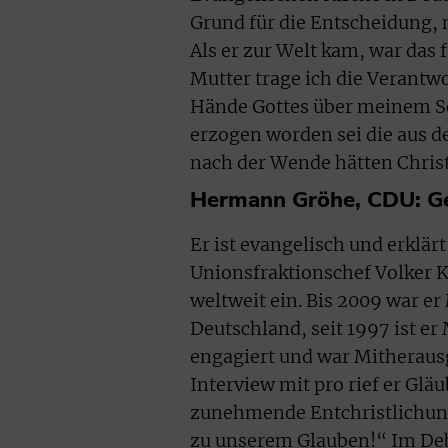
Grund für die Entscheidung, 
Als er zur Welt kam, war das 
Mutter trage ich die Verantwo
Hände Gottes über meinem S
erzogen worden sei die aus 
nach der Wende hätten Christ
Hermann Gröhe, CDU: Ge
Er ist evangelisch und erklä
Unionsfraktionschef Volker Ka
weltweit ein. Bis 2009 war er
Deutschland, seit 1997 ist er 
engagiert und war Mitheraus
Interview mit pro rief er Glä
zunehmende Entchristlichun
zu unserem Glauben!“ Im D