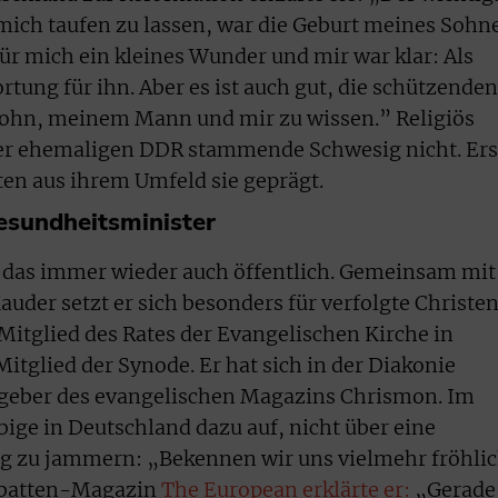
mich taufen zu lassen, war die Geburt meines Sohne
für mich ein kleines Wunder und mir war klar: Als
rtung für ihn. Aber es ist auch gut, die schützenden
ohn, meinem Mann und mir zu wissen.” Religiös
der ehemaligen DDR stammende Schwesig nicht. Ers
en aus ihrem Umfeld sie geprägt.
sundheitsminister
rt das immer wieder auch öffentlich. Gemeinsam mit
uder setzt er sich besonders für verfolgte Christe
 Mitglied des Rates der Evangelischen Kirche in
Mitglied der Synode. Er hat sich in der Diakonie
geber des evangelischen Magazins Chrismon. Im
ubige in Deutschland dazu auf, nicht über eine
g zu jammern: „Bekennen wir uns vielmehr fröhli
ebatten-Magazin
The European erklärte er:
„Gerade