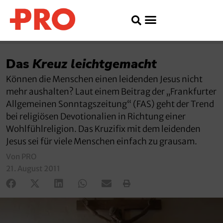
Das
Kreuz leichtgemacht
Können die Menschen einen leidenden Jesus nicht
mehr aushalten? Laut einem Beitrag der „Frankfurter
Allgemeinen Sonntagszeitung“ (FAS) geht der Trend
bei religiösen Devotionalien in Richtung einer
Wohlfühlreligion. Das Kruzifix mit dem leidenden
Jesus sei für viele Menschen einfach zu grausam.
Von PRO
21. August 2011