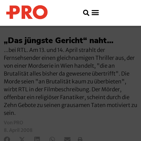
„Das jüngste Gericht“ naht…
...bei RTL. Am 13. und 14. April strahlt der
Fernsehsender einen gleichnamigen Thriller aus, der
von einer Mordserie in Wien handelt, "die an
Brutalität alles bisher da gewesene übertrifft". Die
Morde seien "an Brutalität kaum zu überbieten",
wirbt RTL in der Filmbeschreibung. Der Mörder,
offenbar ein religiöser Fanatiker, scheint durch die
Zehn Gebote zu seinen grausamen Taten motiviert zu
sein.
Von PRO
8. April 2008