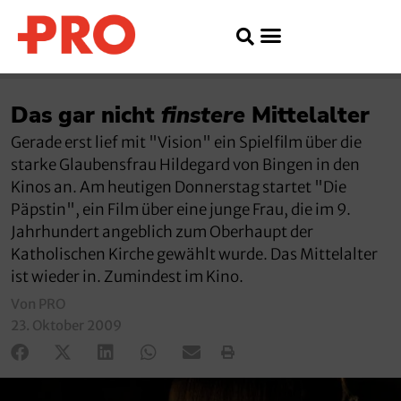
Das gar nicht
finstere
Mittelalter
Gerade erst lief mit "Vision" ein Spielfilm über die
starke Glaubensfrau Hildegard von Bingen in den
Kinos an. Am heutigen Donnerstag startet "Die
Päpstin", ein Film über eine junge Frau, die im 9.
Jahrhundert angeblich zum Oberhaupt der
Katholischen Kirche gewählt wurde. Das Mittelalter
ist wieder in. Zumindest im Kino.
Von PRO
23. Oktober 2009