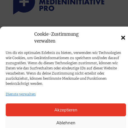
PRINTAUSGABE
Cookie-Zustimmung
Mediadaten
verwalten
Um dir ein optimales Erlebnis zu bieten, verwenden wir Technologien
PROKOMPAKT
wie Cookies, um Geräteinformationen zu speichern und/oder darauf
Impressum
zuzugreifen. Wenn du diesen Technologien zustimmst, können wir
Daten wie das Surfverhalten oder eindeutige IDs auf dieser Website
verarbeiten. Wenn du deine Zustimmung nicht erteilst oder
zurückziehst, können bestimmte Merkmale und Funktionen
SPENDEN
beeinträchtigt werden.
Datenschutz
Dienste verwalten
KONTAKT
Akzeptieren
Cookie-Richtlinie
Ablehnen