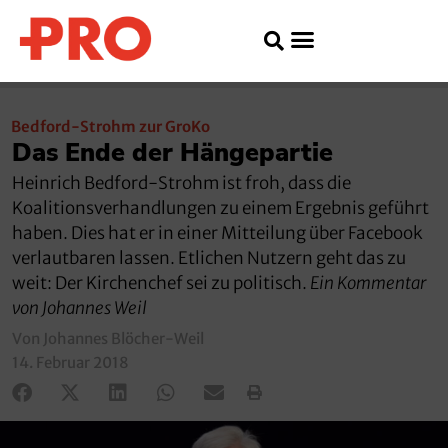
Bedford-Strohm zur GroKo
Das Ende der Hängepartie
Heinrich Bedford-Strohm ist froh, dass die
Koalitionsverhandlungen zu einem Ergebnis geführt
haben. Dies hat er in einer Mitteilung über Facebook
verlautbaren lassen. Etlichen Nutzern geht das zu
weit: Der Kirchenchef sei zu politisch.
Ein Kommentar
von Johannes Weil
Von Johannes Blöcher-Weil
14. Februar 2018