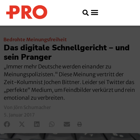
Bedrohte Meinungsfreiheit
Das digitale Schnellgericht – und
sein Pranger
„Immer mehr Deutsche werden einander zu
Meinungspolizisten.“ Diese Meinung vertritt der
Zeit-Kolumnist Jochen Bittner. Leider sei Twitter das
„perfekte“ Medium, um Feindbilder verkürzt und rein
emotional zu verbreiten.
Von Jörn Schumacher
5. Januar 2017