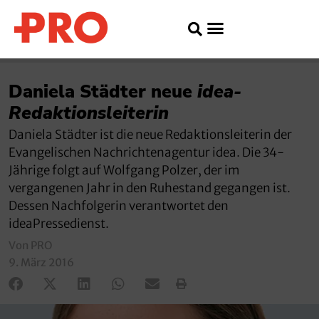
Daniela Städter neue
idea-
Redaktionsleiterin
Daniela Städter ist die neue Redaktionsleiterin der
Evangelischen Nachrichtenagentur idea. Die 34-
Jährige folgt auf Wolfgang Polzer, der im
vergangenen Jahr in den Ruhestand gegangen ist.
Dessen Nachfolgerin verantwortet den
ideaPressedienst.
Von PRO
9. März 2016