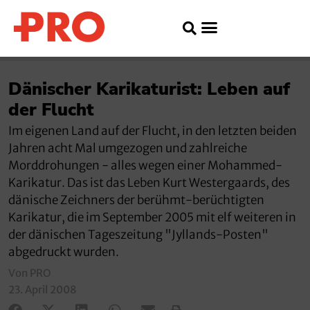
Dänischer Karikaturist: Leben auf
der Flucht
Im eigenen Land auf der Flucht, in den letzten beiden
Jahren acht Mal umgezogen und zahlreiche
Morddrohungen - alles wegen einer Mohammed-
Karikatur. Das ist das Leben Kurt Westergaards, des
dänische Zeichners der berühmt-berüchtigten
Karikatur, die im September 2005 mit elf weiteren in
der dänischen Tageszeitung "Jyllands-Posten"
abgedruckt wurden.
Von PRO
23. April 2008