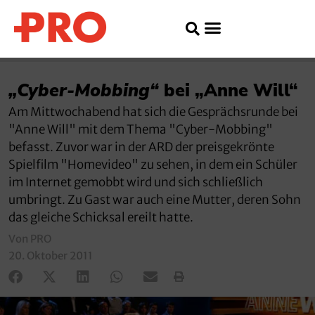
„Cyber-Mobbing“
bei „Anne Will“
Am Mittwochabend hat sich die Gesprächsrunde bei
"Anne Will" mit dem Thema "Cyber-Mobbing"
befasst. Zuvor war in der ARD der preisgekrönte
Spielfilm "Homevideo" zu sehen, in dem ein Schüler
im Internet gemobbt wird und sich schließlich
umbringt. Zu Gast war auch eine Mutter, deren Sohn
das gleiche Schicksal ereilt hatte.
Von PRO
20. Oktober 2011