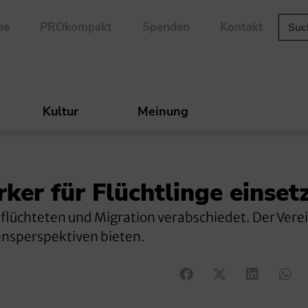
be
PROkompakt
Spenden
Kontakt
Kultur
Meinung
rker für Flüchtlinge einset
flüchteten und Migration verabschiedet. Der Verein
ensperspektiven bieten.