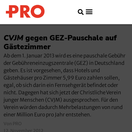
CVJM
gegen GEZ-Pauschale auf
Gästezimmer
Ab dem 1. Januar 2013 wird es eine pauschale Gebühr
der Gebühreneinzugszentrale (GEZ) in Deutschland
geben. Es ist vorgesehen, dass Hotels und
Gästehäuser pro Zimmer 5,99 Euro zahlen sollen,
egal, ob sich darin ein Fernsehgerät befindet oder
nicht. Dagegen hat sich jetzt der Christliche Verein
junger Menschen (CVJM) ausgesprochen. Für den
Verein würden dadurch Mehrbelastungen von rund
einer Million Euro pro Jahr entstehen.
Von PRO
12. November 2012