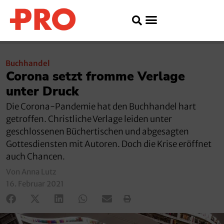
Buchhandel
Corona setzt fromme Verlage
unter Druck
Die Corona-Pandemie hat den Buchhandel hart
getroffen. Christliche Verlage leiden unter
geschlossenen Büchertischen und abgesagten
Gottesdiensten mit Autoren. Doch die Krise eröffnet
auch Chancen.
Von Anna Lutz
16. Februar 2021