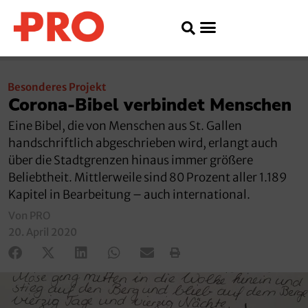
Besonderes Projekt
Corona-Bibel verbindet Menschen
Eine Bibel, die von Menschen aus St. Gallen
handschriftlich abgeschrieben wird, erlangt auch
über die Stadtgrenzen hinaus immer größere
Beliebtheit. Mittlerweile sind 80 Prozent aller 1.189
Kapitel in Bearbeitung – auch international.
Von PRO
20. April 2020