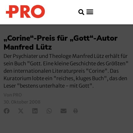
„Corine“-Preis für „Gott“-Autor
Manfred Lütz
Der Psychiater und Theologe Manfred Lütz erhält für
sein Buch "Gott. Eine kleine Geschichte des Größten"
den internationalen Literaturpreis "Corine". Das
Kuratorium lobte ein "reiches, kluges Buch", das den
Leser "bestens unterhalte - mit Gott".
Von PRO
30. Oktober 2008