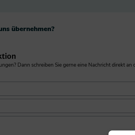
 uns übernehmen?​
ktion
gungen? Dann schreiben Sie gerne eine Nachricht direkt an