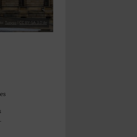
to:
Tuxyso
|
CC BY-SA 3.0 de
s
des
s
.