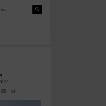
hr
tens.