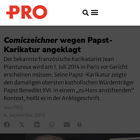
Comiczeichner
wegen Papst-
Karikatur angeklagt
Der bekannte französische Karikaturist Jean
Plantureux wird am 1. Juli 2014 in Paris vor Gericht
erscheinen müssen. Seine Papst-Karikatur zeigte
den damaligen obersten katholischen Würdenträger
Papst Benedikt XVI. in einem „zu Hass anstiftenden“
Kontext, heißt es in der Anklageschrift.
Von PRO
4. September 2013