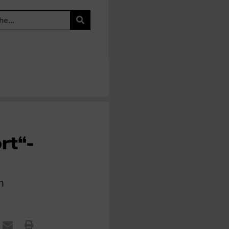
rt“-
n