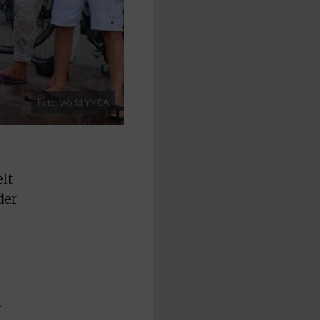
Foto: World YMCA
lt
der
r