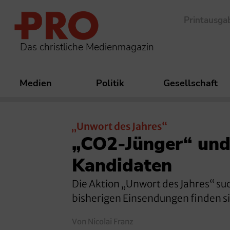
Printausga
Das christliche Medienmagazin
Medien
Politik
Gesellschaft
„Unwort des Jahres“
„CO2-Jünger“ und
Kandidaten
Die Aktion „Unwort des Jahres“ suc
bisherigen Einsendungen finden sic
Von Nicolai Franz