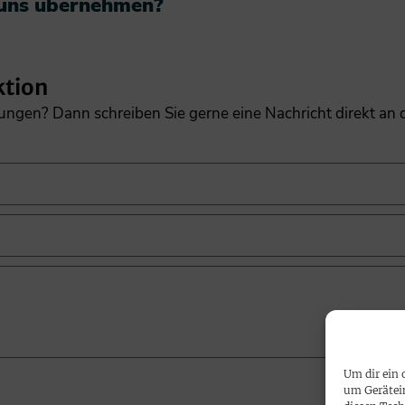
 uns übernehmen?​
ktion
gungen? Dann schreiben Sie gerne eine Nachricht direkt an
Um dir ein 
um Gerätei