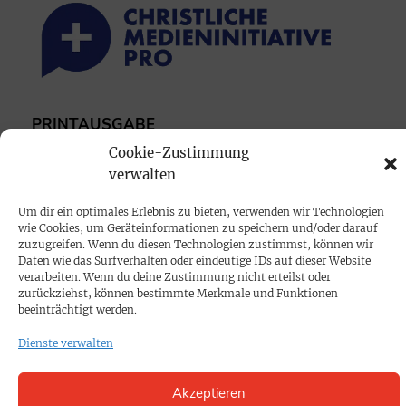
PRINTAUSGABE
Mediadaten
Cookie-Zustimmung
verwalten
PROKOMPAKT
Um dir ein optimales Erlebnis zu bieten, verwenden wir Technologien
wie Cookies, um Geräteinformationen zu speichern und/oder darauf
Impressum
zuzugreifen. Wenn du diesen Technologien zustimmst, können wir
Daten wie das Surfverhalten oder eindeutige IDs auf dieser Website
verarbeiten. Wenn du deine Zustimmung nicht erteilst oder
SPENDEN
zurückziehst, können bestimmte Merkmale und Funktionen
beeinträchtigt werden.
Datenschutz
Dienste verwalten
KONTAKT
Akzeptieren
Cookie-Richtlinie