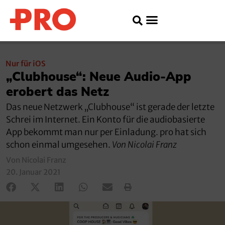
Nur für iOS
„Clubhouse“: Neue Audio-App
erobert das Netz
Das neue Netzwerk „Clubhouse“ ist gerade der letzte
Schrei im Internet. Ein Konto für die audiobasierte
App bekommt man nur per Einladung. pro hat sich
schon einmal umgesehen.
Von Nicolai Franz
Von Nicolai Franz
20. Januar 2021