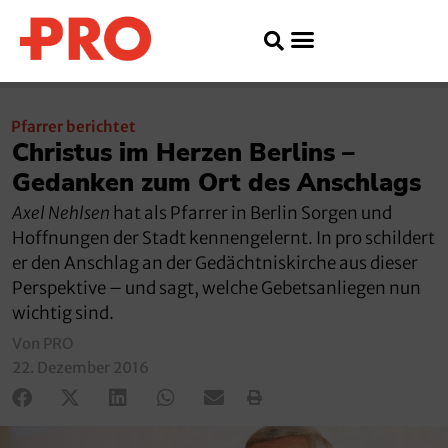
Pfarrer berichtet
Christus im Herzen Berlins –
Gedanken zum Ort des Anschlags
Axel Nehlsen
hat als Pfarrer in Berlin Sorgen und
Hoffnungen der Stadt kennengelernt. In pro schildert
er den Anschlag an der Gedächtniskirche aus dieser
Perspektive – und sagt, welche Gebetsanliegen nun
wichtig sind.
Von PRO
22. Dezember 2016