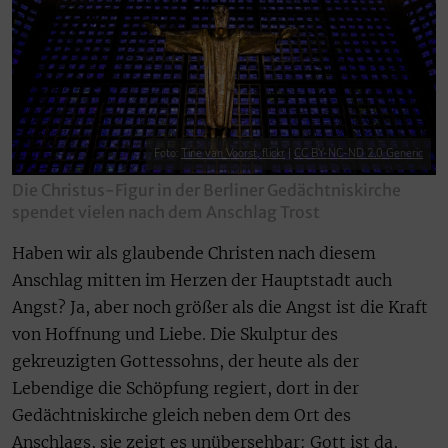
Foto:
Tine van Voorst, flickr
|
CC BY-NC-ND 2.0 Generic
Die Christus-Figur in der Berliner Gedächtniskirche
spendet vielen nach dem Anschlag Trost
Haben wir als glaubende Christen nach diesem
Anschlag mitten im Herzen der Hauptstadt auch
Angst? Ja, aber noch größer als die Angst ist die Kraft
von Hoffnung und Liebe. Die Skulptur des
gekreuzigten Gottessohns, der heute als der
Lebendige die Schöpfung regiert, dort in der
Gedächtniskirche gleich neben dem Ort des
Anschlags, sie zeigt es unübersehbar: Gott ist da,