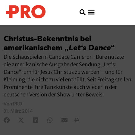
Christus-Bekenntnis bei
amerikanischem
„Let‘s Dance“
Die Schauspielerin Candace Cameron-Bure nutzte
die amerikanische Ausgabe der Sendung „Let‘s
Dance“, um für Jesus Christus zu werben – und für
Kleidung, die nicht zu viel enthüllt. Seit Freitag stellen
Prominente ihre Tanzkünste auch wieder in der
deutschen Version der Show unter Beweis.
Von PRO
31. März 2014