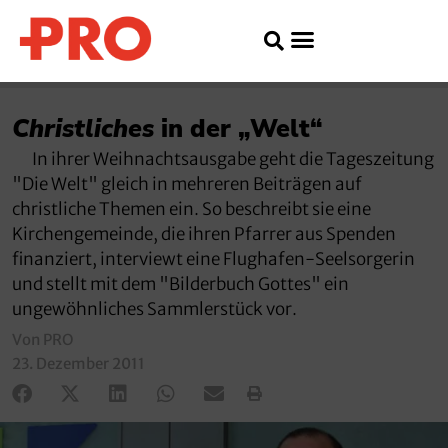
Christliches
in der „Welt“
In ihrer Weihnachtsausgabe geht die Tageszeitung
"Die Welt" gleich in mehreren Beiträgen auf
christliche Themen ein. So beschreibt sie eine
Kirchengemeinde, die ihren Pfarrer aus Spenden
finanziert, interviewt eine Flughafen-Seelsorgerin
und stellt mit dem "Bilderbuch Gottes" ein
ungewöhnliches Sammlerstück vor.
Von PRO
23. Dezember 2011