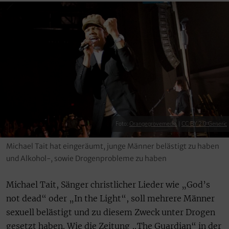
Foto:
Orangegrovemedia
|
CC BY 2.0 Generic
Michael Tait hat eingeräumt, junge Männer belästigt zu haben
und Alkohol-, sowie Drogenprobleme zu haben
Michael Tait, Sänger christlicher Lieder wie „God’s
not dead“ oder „In the Light“, soll mehrere Männer
sexuell belästigt und zu diesem Zweck unter Drogen
gesetzt haben. Wie die Zeitung „The Guardian“ in der