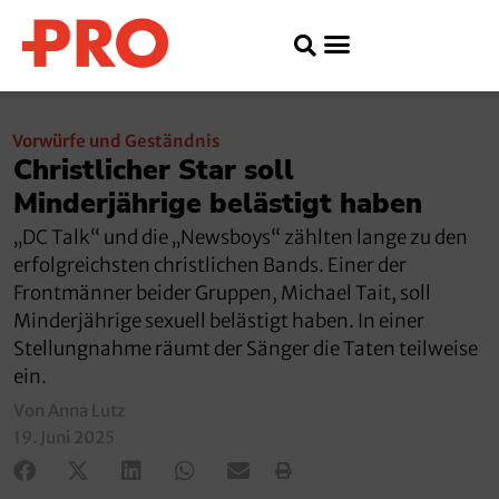
Vorwürfe und Geständnis
Christlicher Star soll
Minderjährige belästigt haben
„DC Talk“ und die „Newsboys“ zählten lange zu den
erfolgreichsten christlichen Bands. Einer der
Frontmänner beider Gruppen, Michael Tait, soll
Minderjährige sexuell belästigt haben. In einer
Stellungnahme räumt der Sänger die Taten teilweise
ein.
Von Anna Lutz
19. Juni 2025