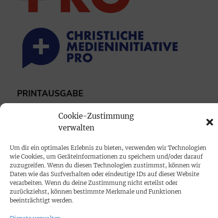
PRINTAUSGABE
Mediadaten
Cookie-Zustimmung
verwalten
PROKOMPAKT
Um dir ein optimales Erlebnis zu bieten, verwenden wir Technologien
Impressum
wie Cookies, um Geräteinformationen zu speichern und/oder darauf
zuzugreifen. Wenn du diesen Technologien zustimmst, können wir
Daten wie das Surfverhalten oder eindeutige IDs auf dieser Website
SPENDEN
verarbeiten. Wenn du deine Zustimmung nicht erteilst oder
zurückziehst, können bestimmte Merkmale und Funktionen
Datenschutz
beeinträchtigt werden.