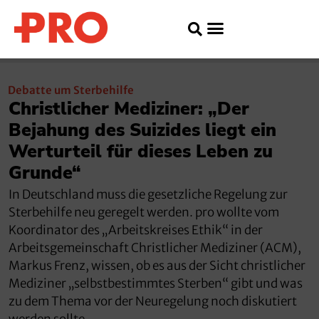
Debatte um Sterbehilfe
Christlicher Mediziner: „Der
Bejahung des Suizides liegt ein
Werturteil für dieses Leben zu
Grunde“
In Deutschland muss die gesetzliche Regelung zur
Sterbehilfe neu geregelt werden. pro wollte vom
Koordinator des „Arbeitskreises Ethik“ in der
Arbeitsgemeinschaft Christlicher Mediziner (ACM),
Markus Frenz, wissen, ob es aus der Sicht christlicher
Mediziner „selbstbestimmtes Sterben“ gibt und was
zu dem Thema vor der Neuregelung noch diskutiert