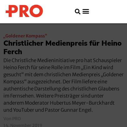
„Goldener Kompass“
Christlicher Medienpreis für Heino
Ferch
Die Christliche Medieninitiative pro hat Schauspieler
Heino Ferch für seine Rolle im Film „Ein Kind wird
gesucht“ mit dem christlichen Medienpreis „Goldener
Kompass“ ausgezeichnet. Der Film liefere eine
authentische Darstellung des christlichen Glaubens
im Fernsehen. Weitere Preisträger sind unter
anderem Moderator Hubertus Meyer-Burckhardt
und YouTuber und Pastor Gunnar Engel.
Von PRO
14. November 2019