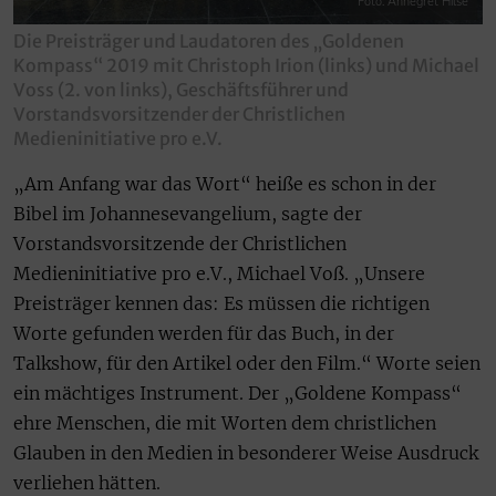
Foto: Annegret Hilse
Die Preisträger und Laudatoren des „Goldenen
Kompass“ 2019 mit Christoph Irion (links) und Michael
Voss (2. von links), Geschäftsführer und
Vorstandsvorsitzender der Christlichen
Medieninitiative pro e.V.
„Am Anfang war das Wort“ heiße es schon in der
Bibel im Johannesevangelium, sagte der
Vorstandsvorsitzende der Christlichen
Medieninitiative pro e.V., Michael Voß. „Unsere
Preisträger kennen das: Es müssen die richtigen
Worte gefunden werden für das Buch, in der
Talkshow, für den Artikel oder den Film.“ Worte seien
ein mächtiges Instrument. Der „Goldene Kompass“
ehre Menschen, die mit Worten dem christlichen
Glauben in den Medien in besonderer Weise Ausdruck
verliehen hätten.