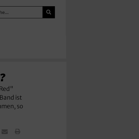
?
 Red"
Band ist
thmen, so