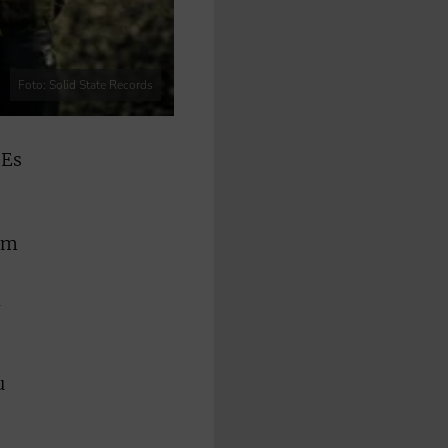
Foto: Solid State Records
 Es
em
d
u