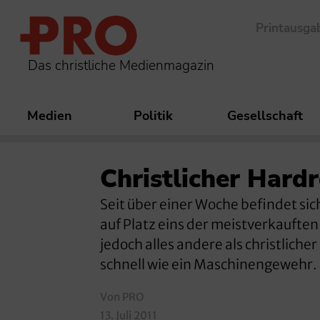
Printausga
Das christliche Medienmagazin
Medien
Politik
Gesellschaft
Christlicher Hard
Seit über einer Woche befindet si
auf Platz eins der meistverkauften
jedoch alles andere als christlich
schnell wie ein Maschinengewehr. 
Von PRO
13. Juli 2011