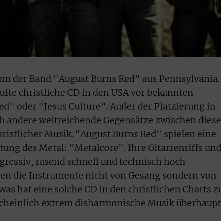
bum der Band "August Burns Red" aus Pennsylvania.
fte christliche CD in den USA vor bekannten
ed" oder "Jesus Culture". Außer der Platzierung in
och andere weitreichende Gegensätze zwischen dies
istlicher Musik. "August Burns Red" spielen eine
tung des Metal: "Metalcore". Ihre Gitarrenriffs un
ressiv, rasend schnell und technisch hoch
den die Instrumente nicht von Gesang sondern von
as hat eine solche CD in den christlichen Charts z
cheinlich extrem disharmonische Musik überhaupt