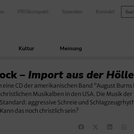
be
PROkompakt
Spenden
Kontakt
Kultur
Meinung
rock –
Import aus der Hölle
ch eine CD der amerikanischen Band "August Burns
 christlichen Musikalben in den USA. Die Musik der 
er Standard: aggressive Schreie und Schlagzeugrhy
Kann das noch christlich sein?