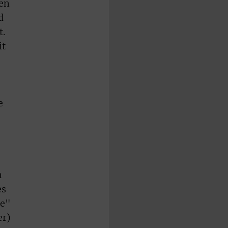
hen
d
t.
it
e
n
es
re"
er)