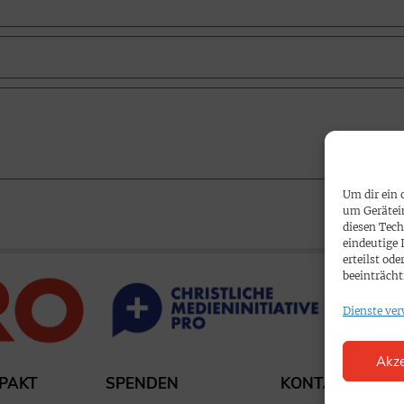
Um dir ein 
um Gerätei
diesen Tech
eindeutige 
erteilst o
beeinträcht
Dienste ver
Akze
PAKT
SPENDEN
KONTAKT