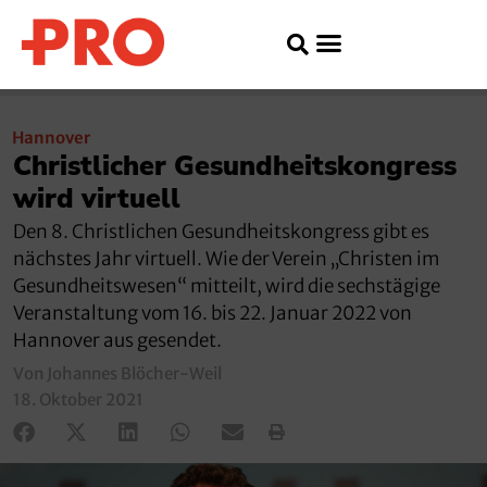
Hannover
Christlicher Gesundheitskongress
wird virtuell
Den 8. Christlichen Gesundheitskongress gibt es
nächstes Jahr virtuell. Wie der Verein „Christen im
Gesundheitswesen“ mitteilt, wird die sechstägige
Veranstaltung vom 16. bis 22. Januar 2022 von
Hannover aus gesendet.
Von Johannes Blöcher-Weil
18. Oktober 2021