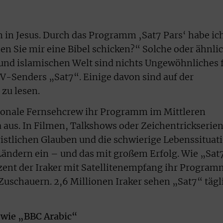
n in Jesus. Durch das Programm ‚Sat7 Pars‘ habe ic
n Sie mir eine Bibel schicken?“ Solche oder ähnli
und islamischen Welt sind nichts Ungewöhnliches 
TV-Senders „Sat7“. Einige davon sind auf der
zu lesen.
ationale Fernsehcrew ihr Programm im Mittleren
 aus. In Filmen, Talkshows oder Zeichentrickserie
istlichen Glauben und die schwierige Lebenssituat
Ländern ein – und das mit großem Erfolg. Wie „Sat
zent der Iraker mit Satellitenempfang ihr Program
 Zuschauern. 2,6 Millionen Iraker sehen „Sat7“ tägl
 wie „BBC Arabic“