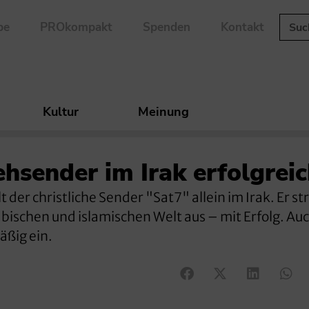
be
PROkompakt
Spenden
Kontakt
Kultur
Meinung
ehsender im Irak erfolgrei
 der christliche Sender "Sat7" allein im Irak. Er st
bischen und islamischen Welt aus – mit Erfolg. Au
äßig ein.