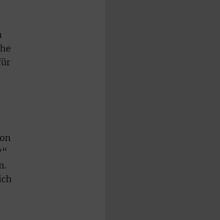
h
che
für
n
ion
7“
m.
ich