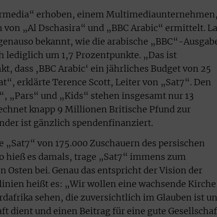
ermedia“ erhoben, einem Multimediaunternehmen
 von „Al Dschasira“ und „BBC Arabic“ ermittelt. L
 genauso bekannt, wie die arabische „BBC“-Ausgabe
h lediglich um 1,7 Prozentpunkte. „Das ist
t, dass ‚BBC Arabic‘ ein jährliches Budget von 25
t“, erklärte Terence Scott, Leiter von „Sat7“. Den
“, „Pars“ und „Kids“ stehen insgesamt nur 13
echnet knapp 9 Millionen Britische Pfund zur
nder ist gänzlich spendenfinanziert.
e „Sat7“ von 175.000 Zuschauern des persischen
o hieß es damals, trage „Sat7“ immens zum
sten bei. Genau das entspricht der Vision der
linien heißt es: „Wir wollen eine wachsende Kirche
dafrika sehen, die zuversichtlich im Glauben ist u
t dient und einen Beitrag für eine gute Gesellschaf