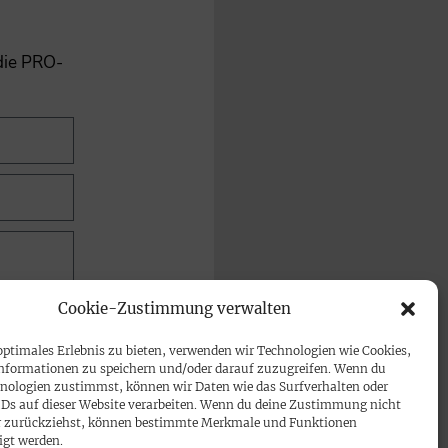
 die PRO-
Cookie-Zustimmung verwalten
optimales Erlebnis zu bieten, verwenden wir Technologien wie Cookies,
nformationen zu speichern und/oder darauf zuzugreifen. Wenn du
nologien zustimmst, können wir Daten wie das Surfverhalten oder
IDs auf dieser Website verarbeiten. Wenn du deine Zustimmung nicht
der zurückziehst, können bestimmte Merkmale und Funktionen
igt werden.