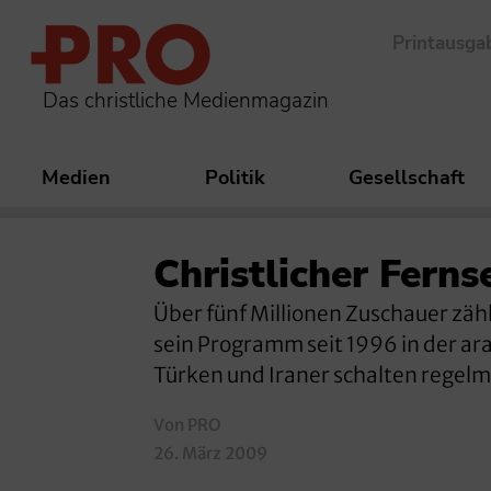
Printausga
Das christliche Medienmagazin
Medien
Politik
Gesellschaft
Christlicher Ferns
Über fünf Millionen Zuschauer zählt
sein Programm seit 1996 in der ara
Türken und Iraner schalten regelm
Von PRO
26. März 2009