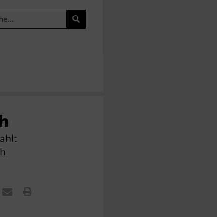
ch
rahlt
ch