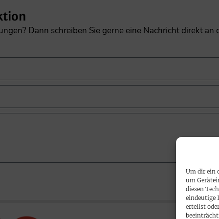
ktion
gungen? Dann schreiben Sie gerne eine Nachricht direkt an
Um dir ein 
um Gerätei
diesen Tech
eindeutige 
erteilst o
beeinträcht